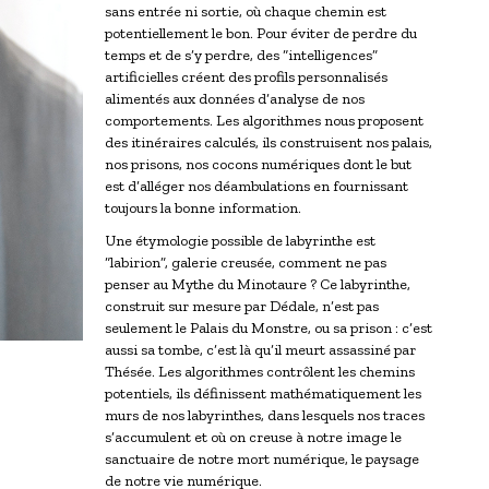
sans entrée ni sortie, où chaque chemin est
potentiellement le bon. Pour éviter de perdre du
temps et de s’y perdre, des “intelligences”
artificielles créent des profils personnalisés
alimentés aux données d’analyse de nos
comportements. Les algorithmes nous proposent
des itinéraires calculés, ils construisent nos palais,
nos prisons, nos cocons numériques dont le but
est d’alléger nos déambulations en fournissant
toujours la bonne information.
Une étymologie possible de labyrinthe est
“labirion”, galerie creusée, comment ne pas
penser au Mythe du Minotaure ? Ce labyrinthe,
construit sur mesure par Dédale, n’est pas
seulement le Palais du Monstre, ou sa prison : c’est
aussi sa tombe, c’est là qu’il meurt assassiné par
Thésée. Les algorithmes contrôlent les chemins
potentiels, ils définissent mathématiquement les
murs de nos labyrinthes, dans lesquels nos traces
s’accumulent et où on creuse à notre image le
sanctuaire de notre mort numérique, le paysage
de notre vie numérique.