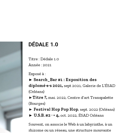
DÉDALE 1.0
Titre : Dédale 1.0
Année : 2021
Exposé à :
►
Search_Bar #1 : Exposition des
diplomé·e·s 2021
,
sept 2021, Galerie de L’ÉSAD
(Orléans)
►Titre ?
,
mai. 2022, Centre d’art Transpalette
(Bourges)
►
Festival Hop Pop Hop
, sept. 2022 (Orléans)
►
U.S.B. #2 · + 4
,
oct. 2022, ÉSAD Orléans
Souvent, on associe le Web à un labyrinthe, à un
rhizome ou un réseau, une structure mouvante