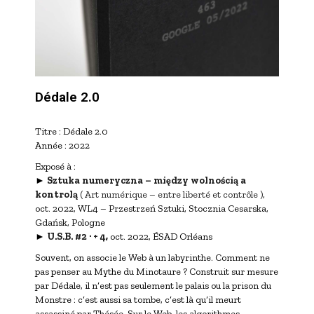
Dédale 2.0
Titre : Dédale 2.0
Année : 2022
Exposé à :
►
Sztuka numeryczna – między wolnością a
kontrolą
( Art numérique – entre liberté et contrôle )
,
oct. 2022, WL4 – Przestrzeń Sztuki, Stocznia Cesarska,
Gdańsk, Pologne
►
U.S.B. #2 · + 4
,
oct. 2022, ÉSAD Orléans
Souvent, on associe le Web à un labyrinthe. Comment ne
pas penser au Mythe du Minotaure ? Construit sur mesure
par Dédale, il n’est pas seulement le palais ou la prison du
Monstre : c’est aussi sa tombe, c’est là qu’il meurt
assassiné par Thésée. Sur le Web, les algorithmes